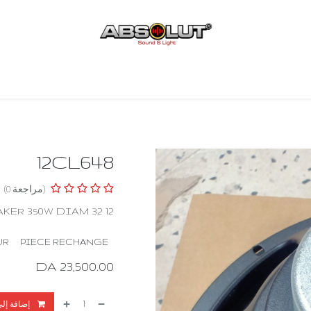
استقبال
Boutique
Contact
12CL648
(مراجعة 0)
12 CL 64 8 OHM SPEAKER 350W DIAM 32
UR
PIECE RECHANGE
DA
23,500.00
إضافة إلى عربة التسوق