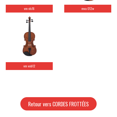
vm vls16
mva 012w
vm vob12
Retour vers CORDES FROTTÉES