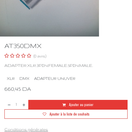
AT350DMX
(0 avis)
ADAPTER.XLR.3PIN.FEMALE.5PIN.MALE.
XLR
DMX
ADAPTEUR UNUVER
660,45
DA
Ajouter au panier
Ajouter à la liste de souhaits
Conditions générales