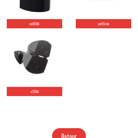
xe65tb
xe55ctx
x30tb
Retour