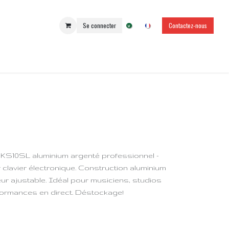
Se connecter
Contactez-nous
KS10SL aluminium argenté professionnel -
clavier électronique. Construction aluminium
eur ajustable. Idéal pour musiciens, studios
formances en direct. Déstockage!
R