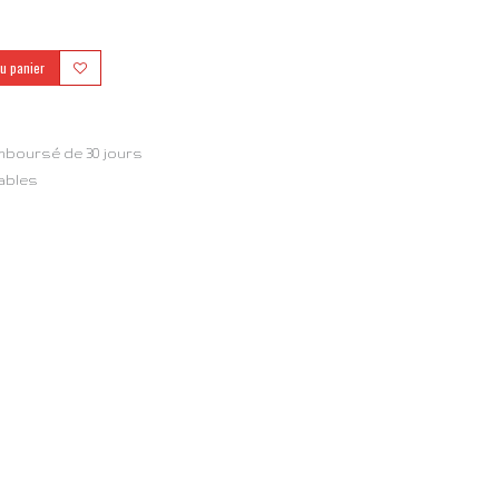
au panier
mboursé de 30 jours
rables