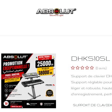
Acceuil
Boutique
Contact
DHKS10SL
(0 avis)
Support de clavier DH
Support réglable pour 
léger et robuste, haut
d'enregistrement, per
SUPPORT DE CLAVIE