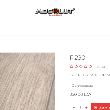
Acceuil
Boutique
Contact
P230
(0 avis)
STEREO JACK 6,3MM
Connectique
350,00
DA
Ajouter 