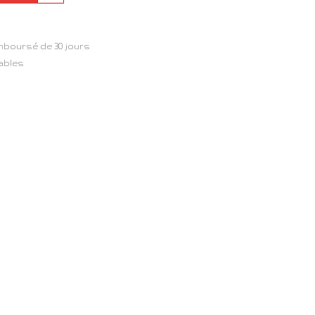
mboursé de 30 jours
rables